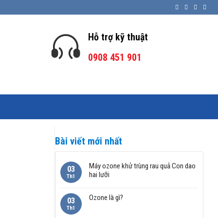
Hỗ trợ kỹ thuật
0908 451 901
Bài viết mới nhất
Máy ozone khử trùng rau quả Con dao
03
hai lưỡi
Th1
Ozone là gì?
03
Th1