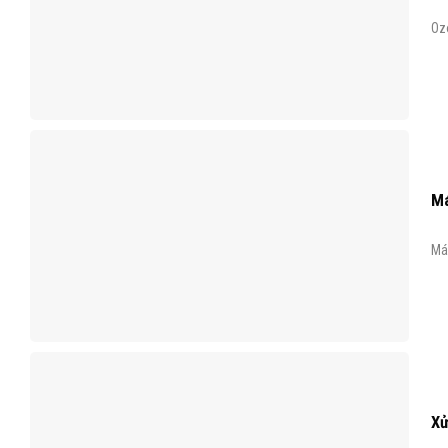
Ozo
Má
Máy
Xử