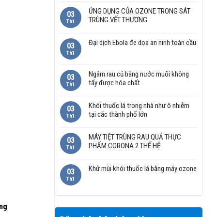
ỨNG DỤNG CỦA OZONE TRONG SÁT
03
TRÙNG VẾT THƯƠNG
Th1
Đại dịch Ebola đe dọa an ninh toàn cầu
03
Th1
Ngâm rau củ bằng nước muối không
03
tẩy được hóa chất
Th1
Khói thuốc lá trong nhà như ô nhiễm
03
tại các thành phố lớn
Th1
MÁY TIỆT TRÙNG RAU QUẢ THỰC
03
PHẨM CORONA 2 THẾ HỆ
Th1
Khử mùi khói thuốc lá bằng máy ozone
03
Th1
ng