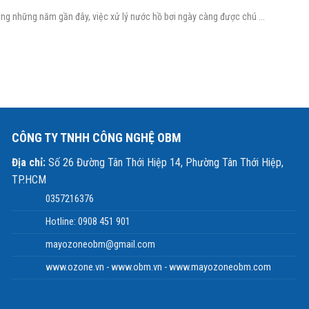
ng những năm gần đây, việc xử lý nước hồ bơi ngày càng được chú ...
CÔNG TY TNHH CÔNG NGHỆ OBM
Địa chỉ:
Số 26 Đường Tân Thới Hiệp 14, Phường Tân Thới Hiệp,
TP.HCM
0357216376
Hotline: 0908 451 901
mayozoneobm@gmail.com
www.ozone.vn - www.obm.vn - www.mayozoneobm.com