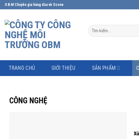
Skip
O.B.M Chuyên gia hàng đầu về Ozone
to
content
Tìm
kiếm:
TRANG CHỦ
GIỚI THIỆU
SẢN PHẨM
CÔNG NGHỆ
Xử