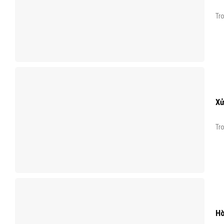
Tro
Xử
Tro
Hò