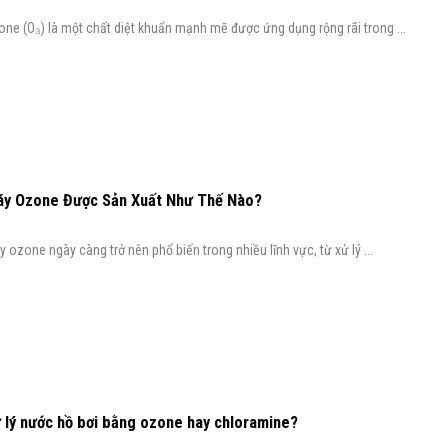
ne (O₃) là một chất diệt khuẩn mạnh mẽ được ứng dụng rộng rãi trong ...
y Ozone Được Sản Xuất Như Thế Nào?
 ozone ngày càng trở nên phổ biến trong nhiều lĩnh vực, từ xử lý ...
 lý nước hồ bơi bằng ozone hay chloramine?