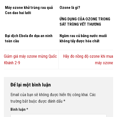
Máy ozone khử trùng rau quả
Ozone là gì?
Con dao hai lưỡi
ỨNG DỤNG CỦA OZONE TRONG
SÁT TRÙNG VẾT THƯƠNG
Đại dịch Ebola đe dọa an ninh
Ngâm rau củ bằng nước muối
toàn cầu
không tẩy được hóa chất
Giảm giá máy ozone mừng Quốc
Hãy đo nồng độ ozone khi mua
Khánh 2-9
máy ozone
Để lại một bình luận
Email của bạn sẽ không được hiển thị công khai.
Các
trường bắt buộc được đánh dấu
*
Bình luận
*