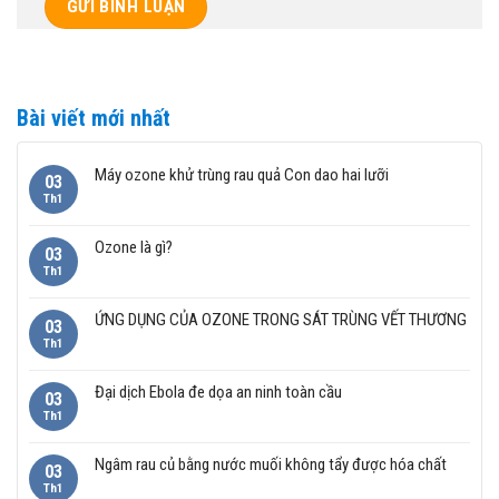
Bài viết mới nhất
Máy ozone khử trùng rau quả Con dao hai lưỡi
03
Th1
Ozone là gì?
03
Th1
ỨNG DỤNG CỦA OZONE TRONG SÁT TRÙNG VẾT THƯƠNG
03
Th1
Đại dịch Ebola đe dọa an ninh toàn cầu
03
Th1
Ngâm rau củ bằng nước muối không tẩy được hóa chất
03
Th1