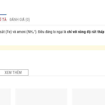
Ô TẢ
ĐÁNH GIÁ (0)
sắt (Fe) và amoni (NH₄⁺). Điều đáng lo ngại là
chỉ với nồng độ rất thấ
XEM THÊM
iệp
t là
≤ 0,5 ppm
, tuy nhiên: