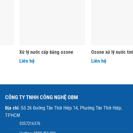
mangan cần
< 0,02 ppm
mới đảm bảo không phát sinh sự cố màu và phản
ầu vào đạt tiêu chuẩn, nhưng khi
châm chlorine với nồng độ ~200 ppm
 Các
nhà máy dệt nhuộm
cũng gặp hiện tượng tương tự, gây ảnh hưởng 
Xử lý nước cấp bằng ozone
Ozone xử lý nước tin
Liên hệ
Liên hệ
CÔNG TY TNHH CÔNG NGHỆ OBM
Địa chỉ:
Số 26 Đường Tân Thới Hiệp 14, Phường Tân Thới Hiệp,
TP.HCM
0357216376