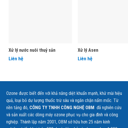
Trong thực tế sản xuất, đặc biệt ngành
thủy sản, dệt nhuộm
, 
Thực tế cho thấy, tại nhiều
nhà máy chế biến thủy sản
, dù nước đ
chuyển sang màu vàng
, nguyên nhân chính là do
Mn còn tồn dư
.
đến màu sắc sản phẩm và chi phí xử lý bổ sung.
Xử lý nước nuôi thuỷ sản
Xử lý Asen
Liên hệ
Liên hệ
Ozone được biết đến với khả năng diệt khuẩn mạnh, khử mùi hiệu
quả, loại bỏ dư lượng thuốc trừ sâu và ngăn chặn nấm mốc. Từ
nền tảng đó,
CÔNG TY TNHH CÔNG NGHỆ OBM
đã nghiên cứu
và sản xuất các dòng máy ozone phục vụ cho gia đình và công
nghiệp. Thành lập năm 2001, OBM sở hữu hơn 25 năm kinh