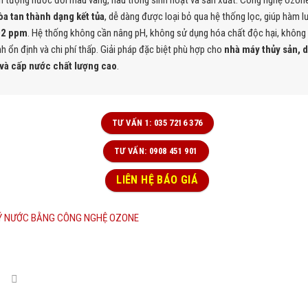
n tượng nước đổi màu vàng, nâu trong sinh hoạt và sản xuất. Công nghệ ozon
a tan thành dạng kết tủa
, dễ dàng được loại bỏ qua hệ thống lọc, giúp hàm 
02 ppm
. Hệ thống không cần nâng pH, không sử dụng hóa chất độc hại, không 
 ổn định và chi phí thấp. Giải pháp đặc biệt phù hợp cho
nhà máy thủy sản, 
và cấp nước chất lượng cao
.
TƯ VẤN 1: 035 7216 376
TƯ VẤN: 0908 451 901
LIÊN HỆ BÁO GIÁ
LÝ NƯỚC BẰNG CÔNG NGHỆ OZONE