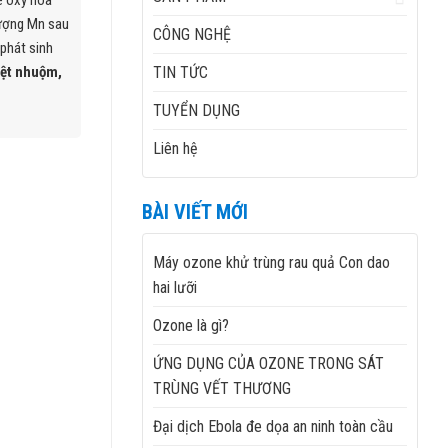
e oxy hóa
lượng Mn sau
CÔNG NGHỆ
phát sinh
TIN TỨC
dệt nhuộm,
TUYỂN DỤNG
Liên hệ
BÀI VIẾT MỚI
Máy ozone khử trùng rau quả Con dao
hai lưỡi
Ozone là gì?
ỨNG DỤNG CỦA OZONE TRONG SÁT
TRÙNG VẾT THƯƠNG
Đại dịch Ebola đe dọa an ninh toàn cầu