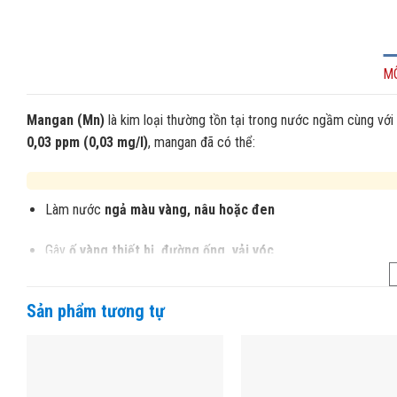
M
Mangan (Mn)
là kim loại thường tồn tại trong nước ngầm cùng với 
0,03 ppm (0,03 mg/l)
, mangan đã có thể:
Làm nước
ngả màu vàng, nâu hoặc đen
Gây
ố vàng thiết bị, đường ống, vải vóc
Ảnh hưởng đến
chất lượng sản phẩm
trong sản xuất công ngh
Sản phẩm tương tự
Theo
tiêu chuẩn Việt Nam
, mangan cho phép trong nước sinh hoạ
Châu Âu
chỉ cho phép
≤ 0,05 ppm