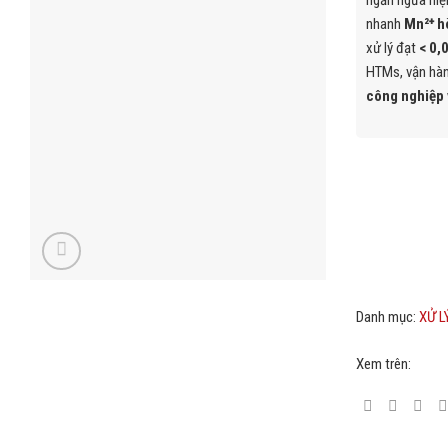
ngăn ngừa hiệ
nhanh
Mn²⁺ hò
xử lý đạt
< 0,
HTMs, vận hành
công nghiệp 
Danh mục:
XỬ 
Xem trên: