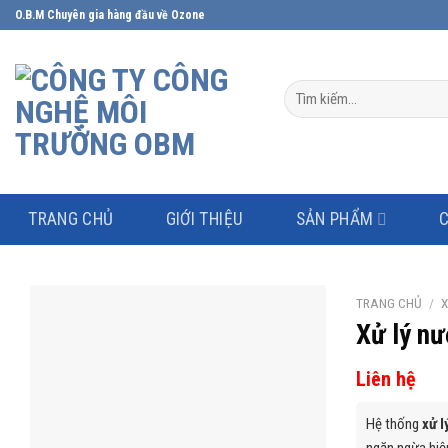
Skip
O.B.M Chuyên gia hàng đầu về Ozone
to
content
Tìm
kiếm:
TRANG CHỦ
GIỚI THIỆU
SẢN PHẨM
TRANG CHỦ
/
X
Xử lý n
Liên hệ
Hệ thống
xử 