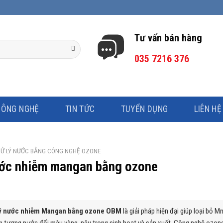
Tư vấn bán hàng
035 7216 376
CÔNG NGHỆ
TIN TỨC
TUYỂN DỤNG
LIÊN HỆ
Ử LÝ NƯỚC BẰNG CÔNG NGHỆ OZONE
ước nhiễm mangan bằng ozone
lý nước nhiễm Mangan bằng ozone OBM
là giải pháp hiện đại giúp loại bỏ Mn