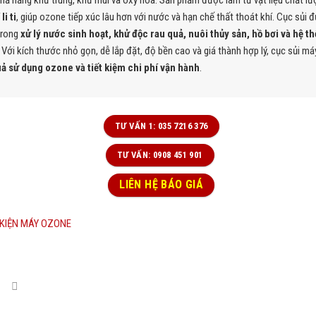
hả năng khử trùng, khử mùi và oxy hóa. Sản phẩm được làm từ vật liệu chất lư
li ti
, giúp ozone tiếp xúc lâu hơn với nước và hạn chế thất thoát khí. Cục sủi 
trong
xử lý nước sinh hoạt, khử độc rau quả, nuôi thủy sản, hồ bơi và hệ 
. Với kích thước nhỏ gọn, dễ lắp đặt, độ bền cao và giá thành hợp lý, cục sủi m
uả sử dụng ozone và tiết kiệm chi phí vận hành
.
TƯ VẤN 1: 035 7216 376
TƯ VẤN: 0908 451 901
LIÊN HỆ BÁO GIÁ
KIỆN MÁY OZONE