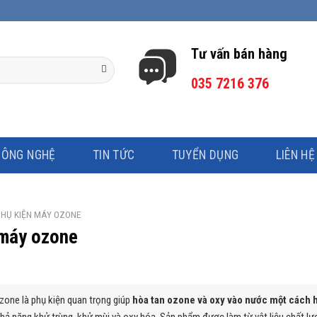
Tư vấn bán hàng
035 7216 376
CÔNG NGHỆ
TIN TỨC
TUYỂN DỤNG
LIÊN HỆ
HỤ KIỆN MÁY OZONE
 máy ozone
zone là phụ kiện quan trọng giúp
hòa tan ozone và oxy vào nước một cách 