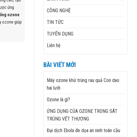
ợng cao, tạo
được ứng
CÔNG NGHỆ
thống ozone
TIN TỨC
áy ozone giúp
TUYỂN DỤNG
Liên hệ
BÀI VIẾT MỚI
Máy ozone khử trùng rau quả Con dao
hai lưỡi
Ozone là gì?
ỨNG DỤNG CỦA OZONE TRONG SÁT
TRÙNG VẾT THƯƠNG
Đại dịch Ebola đe dọa an ninh toàn cầu