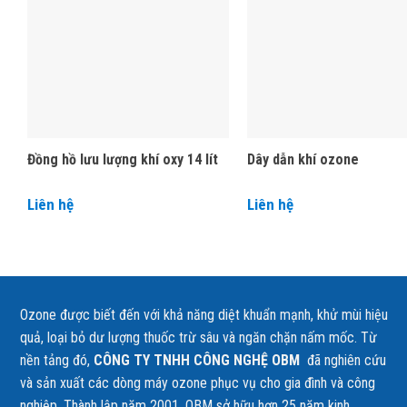
Đồng hồ lưu lượng khí oxy 14 lít
Dây dẫn khí ozone
🌿 Giới thiệu chung về Cục sủi máy ozon
Liên hệ
Liên hệ
Cục sủi máy ozone
là thiết bị nhỏ gọn, được gắn ở đầu ống dẫn 
Ozone
hòa tan nhanh hơn vào nước
Tăng
diện tích tiếp xúc giữa ozone và nước
Ozone được biết đến với khả năng diệt khuẩn mạnh, khử mùi hiệu
quả, loại bỏ dư lượng thuốc trừ sâu và ngăn chặn nấm mốc. Từ
Nâng cao hiệu quả
oxy hóa – khử trùng – khử mùi
nền tảng đó,
CÔNG TY TNHH CÔNG NGHỆ OBM
đã nghiên cứu
và sản xuất các dòng máy ozone phục vụ cho gia đình và công
Sản phẩm được sử dụng rộng rãi trong các hệ thống
máy ozone d
nghiệp. Thành lập năm 2001, OBM sở hữu hơn 25 năm kinh