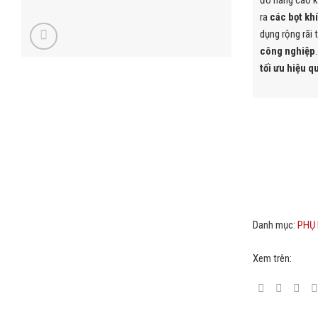
đó nâng cao k
ra
các bọt khí 
dụng rộng rãi 
công nghiệp
tối ưu hiệu q
Danh mục:
PHỤ 
Xem trên: