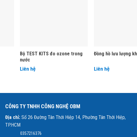
Bộ TEST KITS đo ozone trong
Đồng hồ lưu lượng khí
nước
e
Liên hệ
Liên hệ
khí ozone/oxy, có chức năng
chia nhỏ dòng khí thành các bọt khí li ti
, 
CÔNG TY TNHH CÔNG NGHỆ OBM
Địa chỉ:
Số 26 Đường Tân Thới Hiệp 14, Phường Tân Thới Hiệp,
TP.HCM
ân dụng và công nghiệp
, đặc biệt phù hợp cho
xử lý nước, khử độc 
0357216376