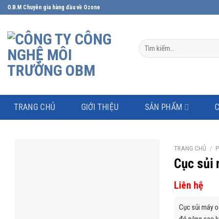
Skip
O.B.M Chuyên gia hàng đầu về Ozone
to
content
Tìm
kiếm:
TRANG CHỦ
GIỚI THIỆU
SẢN PHẨM
TRANG CHỦ
/
P
Cục sủi
Liên hệ
Cục sủi máy o