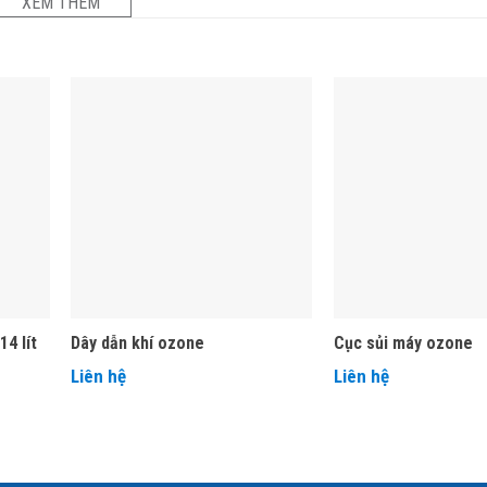
XEM THÊM
14 lít
Dây dẫn khí ozone
Cục sủi máy ozone
Liên hệ
Liên hệ