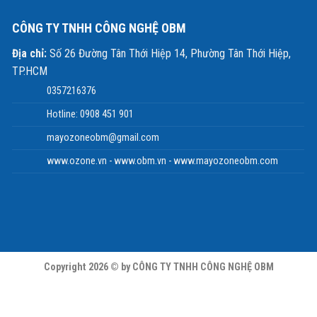
CÔNG TY TNHH CÔNG NGHỆ OBM
Địa chỉ:
Số 26 Đường Tân Thới Hiệp 14, Phường Tân Thới Hiệp,
TP.HCM
0357216376
Hotline: 0908 451 901
mayozoneobm@gmail.com
www.ozone.vn - www.obm.vn - www.mayozoneobm.com
Copyright 2026 © by CÔNG TY TNHH CÔNG NGHỆ OBM
khí oxy 5 lít