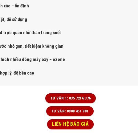
h xác – ổn định
đặt, dễ sử dụng
t trực quan nhờ thân trong suốt
ước nhỏ gọn, tiết kiệm không gian
thích nhiều dòng máy oxy – ozone
 hợp lý, độ bền cao
TƯ VẤN 1: 035 7216 376
TƯ VẤN: 0908 451 901
LIÊN HỆ BÁO GIÁ