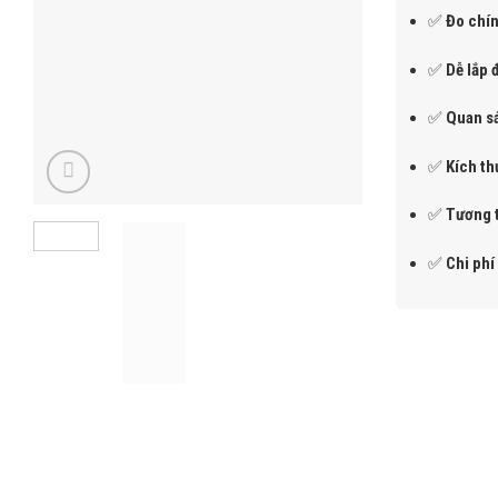
✅
Đo chín
✅
Dễ lắp 
✅
Quan sá
✅
Kích th
✅
Tương 
✅
Chi phí