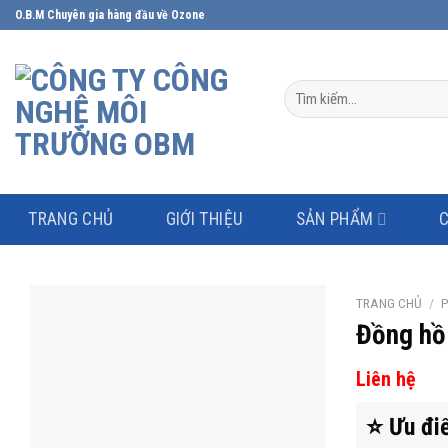
Skip
O.B.M Chuyên gia hàng đầu về Ozone
to
content
Tìm
kiếm:
TRANG CHỦ
GIỚI THIỆU
SẢN PHẨM
TRANG CHỦ
/
P
Đồng hồ 
Liên hệ
⭐ Ưu điể