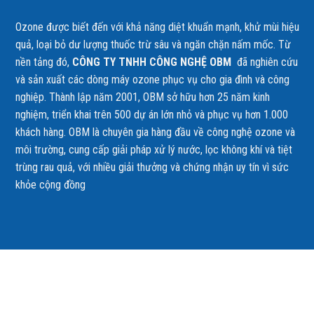
Ozone được biết đến với khả năng diệt khuẩn mạnh, khử mùi hiệu
quả, loại bỏ dư lượng thuốc trừ sâu và ngăn chặn nấm mốc. Từ
nền tảng đó,
CÔNG TY TNHH CÔNG NGHỆ OBM
đã nghiên cứu
và sản xuất các dòng máy ozone phục vụ cho gia đình và công
nghiệp. Thành lập năm 2001, OBM sở hữu hơn 25 năm kinh
nghiệm, triển khai trên 500 dự án lớn nhỏ và phục vụ hơn 1.000
khách hàng. OBM là chuyên gia hàng đầu về công nghệ ozone và
môi trường, cung cấp giải pháp xử lý nước, lọc không khí và tiệt
trùng rau quả, với nhiều giải thưởng và chứng nhận uy tín vì sức
khỏe cộng đồng
🔍 Giới thiệu chung về Đồng hồ lưu lượng 