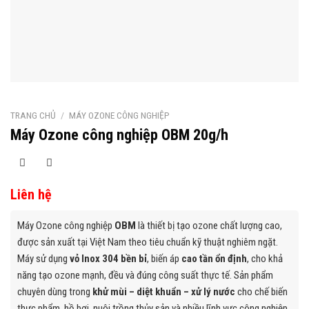
TRANG CHỦ
/
MÁY OZONE CÔNG NGHIỆP
Máy Ozone công nghiệp OBM 20g/h
Liên hệ
Máy Ozone công nghiệp
OBM
là thiết bị tạo ozone chất lượng cao,
được sản xuất tại Việt Nam theo tiêu chuẩn kỹ thuật nghiêm ngặt.
Máy sử dụng
vỏ Inox 304 bền bỉ
, biến áp
cao tần ổn định
, cho khả
năng tạo ozone mạnh, đều và đúng công suất thực tế. Sản phẩm
chuyên dùng trong
khử mùi – diệt khuẩn – xử lý nước
cho chế biến
thực phẩm, hồ bơi, nuôi trồng thủy sản và nhiều lĩnh vực công nghiệp