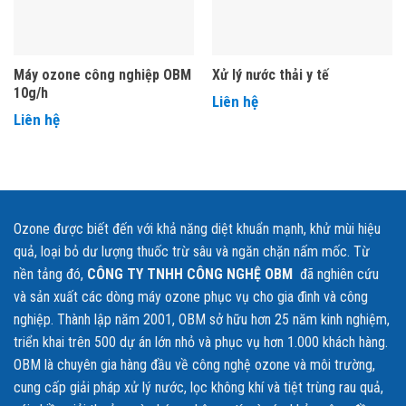
Máy ozone công nghiệp OBM
Xử lý nước thải y tế
10g/h
Liên hệ
Liên hệ
Với
công suất tạo ozone lên đến 20g/h
, thiết bị phù hợp cho
Ozone được biết đến với khả năng diệt khuẩn mạnh, khử mùi hiệu
các hệ thống có quy mô vừa và lớn, yêu cầu
khả năng khử trùng
quả, loại bỏ dư lượng thuốc trừ sâu và ngăn chặn nấm mốc. Từ
mạnh, hoạt động ổn định, liên tục
, đồng thời đảm bảo an toàn,
nền tảng đó,
CÔNG TY TNHH CÔNG NGHỆ OBM
đã nghiên cứu
tiết kiệm điện năng và độ bền cao trong quá trình vận hành lâu dài.
và sản xuất các dòng máy ozone phục vụ cho gia đình và công
nghiệp. Thành lập năm 2001, OBM sở hữu hơn 25 năm kinh nghiệm,
triển khai trên 500 dự án lớn nhỏ và phục vụ hơn 1.000 khách hàng.
💰
Giá bán & chính sách bảo hành
OBM là chuyên gia hàng đầu về công nghệ ozone và môi trường,
Giá bán:
Liên hệ
cung cấp giải pháp xử lý nước, lọc không khí và tiệt trùng rau quả,