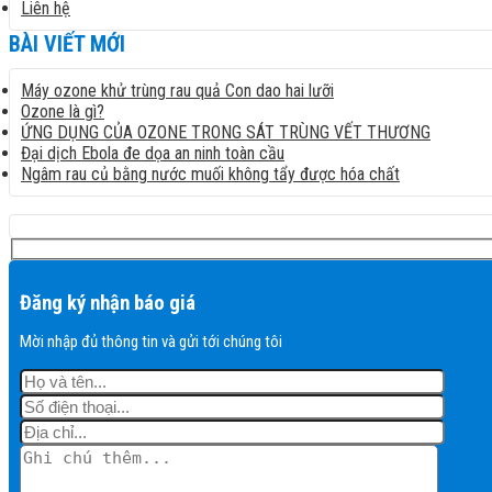
Liên hệ
BÀI VIẾT MỚI
Máy ozone khử trùng rau quả Con dao hai lưỡi
Ozone là gì?
ỨNG DỤNG CỦA OZONE TRONG SÁT TRÙNG VẾT THƯƠNG
Đại dịch Ebola đe dọa an ninh toàn cầu
Ngâm rau củ bằng nước muối không tẩy được hóa chất
Đăng ký nhận báo giá
Mời nhập đủ thông tin và gửi tới chúng tôi