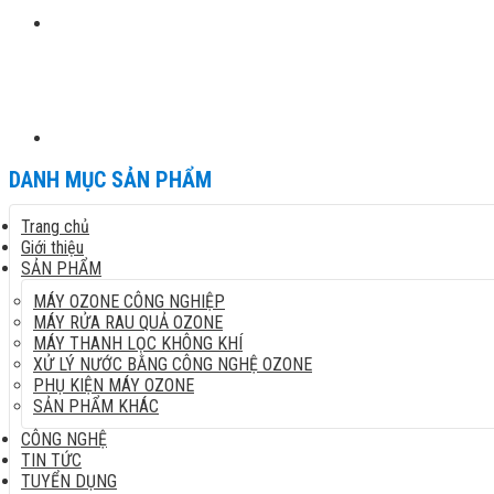
DANH MỤC SẢN PHẨM
Trang chủ
Giới thiệu
SẢN PHẨM
MÁY OZONE CÔNG NGHIỆP
MÁY RỬA RAU QUẢ OZONE
MÁY THANH LỌC KHÔNG KHÍ
XỬ LÝ NƯỚC BẰNG CÔNG NGHỆ OZONE
PHỤ KIỆN MÁY OZONE
SẢN PHẨM KHÁC
CÔNG NGHỆ
TIN TỨC
TUYỂN DỤNG