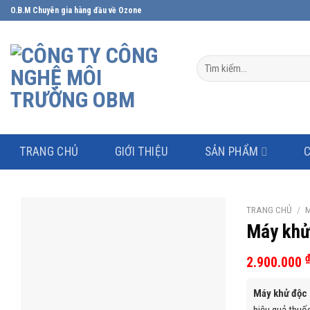
Skip
O.B.M Chuyên gia hàng đầu về Ozone
to
content
Tìm
kiếm:
TRANG CHỦ
GIỚI THIỆU
SẢN PHẨM
TRANG CHỦ
/
M
Máy khử
2.900.000
Máy khử độc