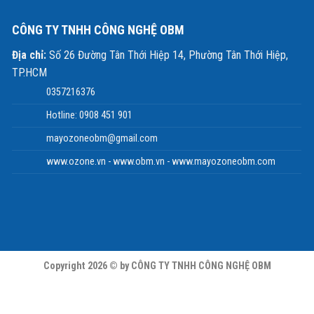
CÔNG TY TNHH CÔNG NGHỆ OBM
Địa chỉ:
Số 26 Đường Tân Thới Hiệp 14, Phường Tân Thới Hiệp,
TP.HCM
0357216376
Hotline: 0908 451 901
mayozoneobm@gmail.com
ông nghệ ozone
tiên tiến với công suất mạnh mẽ, giúp
tiệt trùng – kh
www.ozone.vn - www.obm.vn - www.mayozoneobm.com
chất nào. Ozone sau khi xử lý sẽ tự phân hủy thành oxy,
không để lại 
Copyright 2026 © by CÔNG TY TNHH CÔNG NGHỆ OBM