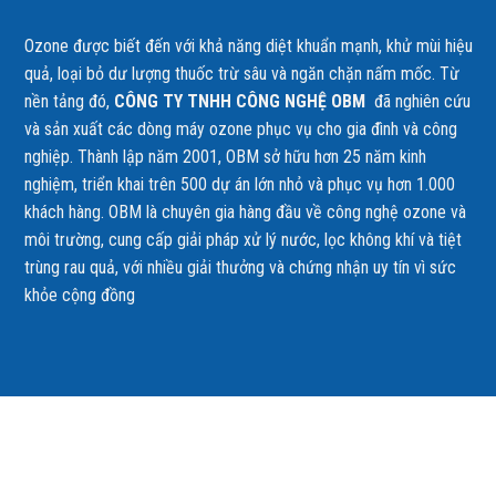
Ozone được biết đến với khả năng diệt khuẩn mạnh, khử mùi hiệu
quả, loại bỏ dư lượng thuốc trừ sâu và ngăn chặn nấm mốc. Từ
nền tảng đó,
CÔNG TY TNHH CÔNG NGHỆ OBM
đã nghiên cứu
và sản xuất các dòng máy ozone phục vụ cho gia đình và công
nghiệp. Thành lập năm 2001, OBM sở hữu hơn 25 năm kinh
nghiệm, triển khai trên 500 dự án lớn nhỏ và phục vụ hơn 1.000
🌱 Tổng quan sản phẩm
khách hàng. OBM là chuyên gia hàng đầu về công nghệ ozone và
môi trường, cung cấp giải pháp xử lý nước, lọc không khí và tiệt
Máy khử độc rau quả thực phẩm 2 vòi Corona Plus
ứng dụng
c
trùng rau quả, với nhiều giải thưởng và chứng nhận uy tín vì sức
mùi
thực phẩm và nước sinh hoạt mà không cần sử dụng bất kỳ hóa 
khỏe cộng đồng
độc hại
, đảm bảo an toàn tuyệt đối cho người sử dụng.