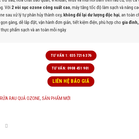
 trừ sâu, hóa chất bảo quản, vi khuẩn, virus và mùi hôi bám trên rau củ, thịt cá
g. Với
2 vòi sục ozone công suất cao
, máy tăng tốc độ làm sạch và nâng ca
one sau xử lý tự phân hủy thành oxy,
không để lại dư lượng độc hại
, an toàn 
 gọn gàng, dễ lắp đặt, vận hành đơn giản, tiết kiệm điện, phù hợp cho
gia đình,
thực phẩm sạch và an toàn mỗi ngày.
TƯ VẤN 1: 035 7216 376
TƯ VẤN: 0908 451 901
LIÊN HỆ BÁO GIÁ
 RỬA RAU QUẢ OZONE
,
SẢN PHẨM MỚI