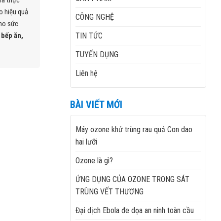
 và thực
o hiệu quả
CÔNG NGHỆ
cho sức
TIN TỨC
 bếp ăn,
TUYỂN DỤNG
Liên hệ
BÀI VIẾT MỚI
Máy ozone khử trùng rau quả Con dao
hai lưỡi
Ozone là gì?
ỨNG DỤNG CỦA OZONE TRONG SÁT
TRÙNG VẾT THƯƠNG
Đại dịch Ebola đe dọa an ninh toàn cầu