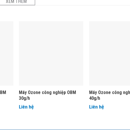
XEM THÊM
OBM
Máy Ozone công nghiệp OBM
Máy Ozone công ng
30g/h
40g/h
Liên hệ
Liên hệ