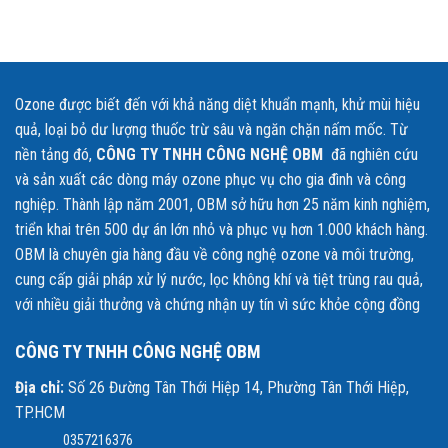
🌱 Thực trạng ngộ độc thực phẩm và nhu cầu xử lý an
toàn
Theo các nghiên cứu và thống kê thực tế, có
3 nguyên nhân
chính
thường gây ra ngộ độc thực phẩm hiện nay:
Ozone được biết đến với khả năng diệt khuẩn mạnh, khử mùi hiệu
quả, loại bỏ dư lượng thuốc trừ sâu và ngăn chặn nấm mốc. Từ
Hóa chất bảo quản thực phẩm
: thuốc trừ sâu, thuốc diệt côn
nền tảng đó,
CÔNG TY TNHH CÔNG NGHỆ OBM
đã nghiên cứu
trùng, hóa chất chống sâu mọt tồn dư trên rau củ, trái cây.
và sản xuất các dòng máy ozone phục vụ cho gia đình và công
nghiệp. Thành lập năm 2001, OBM sở hữu hơn 25 năm kinh nghiệm,
Hóa chất trong quá trình chế biến
: phẩm màu công nghiệp,
triển khai trên 500 dự án lớn nhỏ và phục vụ hơn 1.000 khách hàng.
phụ gia không rõ nguồn gốc trong bánh kẹo, rượu, thực phẩm
OBM là chuyên gia hàng đầu về công nghệ ozone và môi trường,
chế biến sẵn.
cung cấp giải pháp xử lý nước, lọc không khí và tiệt trùng rau quả,
với nhiều giải thưởng và chứng nhận uy tín vì sức khỏe cộng đồng
Vi sinh vật gây hại
: vi khuẩn, nấm mốc, ký sinh trùng, trứng
giun sán tồn tại trên thực phẩm tươi sống.
CÔNG TY TNHH CÔNG NGHỆ OBM
Việc rửa thực phẩm bằng nước thông thường hoặc muối loãng
Địa chỉ:
Số 26 Đường Tân Thới Hiệp 14, Phường Tân Thới Hiệp,
không thể loại bỏ hoàn toàn các tác nhân nguy hiểm này
. Chính
TP.HCM
vì vậy, công nghệ
ozone
đã và đang được ứng dụng rộng rãi như
0357216376