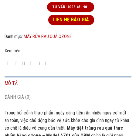
TƯ VẤN: 0908 451 901
LIÊN HỆ BÁO GIÁ
Danh mục:
MÁY RỬA RAU QUẢ OZONE
Xem trên:
MÔ TẢ
ĐÁNH GIÁ (0)
Trong bối cảnh thực phẩm ngày càng tiềm ẩn nhiều nguy cơ mất
an toàn, việc chủ động bảo vệ sức khỏe cho gia đình ngay từ khâu
sơ chế là điều vô cùng cần thiết.
Máy tiệt trùng rau quả thực
phẩm bằng ozone – Model AZ01 của OBM
chính là giải pháp