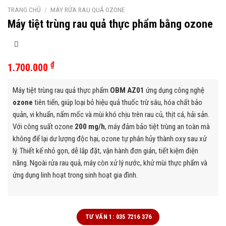
TRANG CHỦ
/
MÁY RỬA RAU QUẢ OZONE
Máy tiệt trùng rau quả thực phẩm bằng ozone
₫
1.700.000
Máy tiệt trùng rau quả thực phẩm
OBM AZ01
ứng dụng công nghệ
ozone
tiên tiến, giúp loại bỏ hiệu quả thuốc trừ sâu, hóa chất bảo
quản, vi khuẩn, nấm mốc và mùi khó chịu trên rau củ, thịt cá, hải sản.
Với công suất ozone
200 mg/h
, máy đảm bảo tiệt trùng an toàn mà
không để lại dư lượng độc hại, ozone tự phân hủy thành oxy sau xử
lý. Thiết kế nhỏ gọn, dễ lắp đặt, vận hành đơn giản, tiết kiệm điện
năng. Ngoài rửa rau quả, máy còn xử lý nước, khử mùi thực phẩm và
ứng dụng linh hoạt trong sinh hoạt gia đình.
TƯ VẤN 1: 035 7216 376